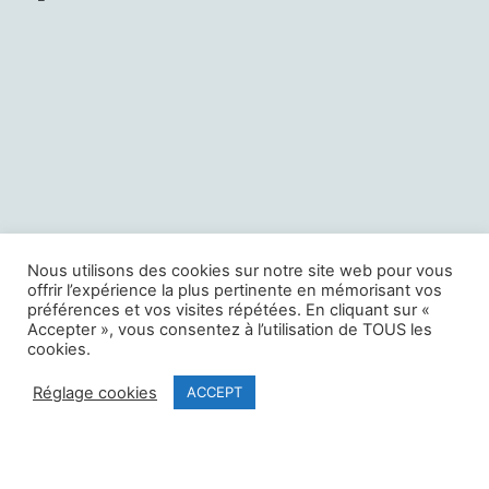
Nous utilisons des cookies sur notre site web pour vous
offrir l’expérience la plus pertinente en mémorisant vos
préférences et vos visites répétées. En cliquant sur «
Accepter », vous consentez à l’utilisation de TOUS les
cookies.
Téléphone:
01 42 94 21 32r
Réglage cookies
ACCEPT
Email:
musichallshowroom@gmail.com
67 bis rue de Rome, 75008 Paris