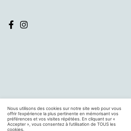
Nous utilisons des cookies sur notre site web pour vous
offrir l’expérience la plus pertinente en mémorisant vos
Téléphone:
01 42 94 21 32r
préférences et vos visites répétées. En cliquant sur «
Email:
musichallshowroom@gmail.com
Accepter », vous consentez à l’utilisation de TOUS les
cookies.