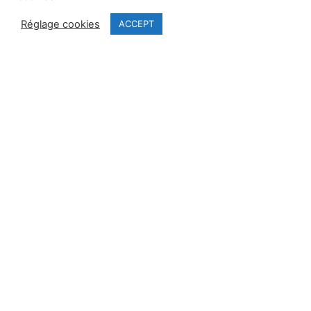
67 bis rue de Rome, 75008 Paris
Réglage cookies
ACCEPT